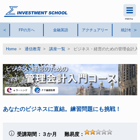
menu
シグマインベストメント スク
ール
®
＜
＞
FPの方へ
金融英語
アクチュアリー
統計検定
Home
>
通信教育
>
講座一覧
>
ビジネス・経営のための管理会計入
あなたのビジネスに直結。練習問題にも挑戦！
受講期間：３か月 難易度：