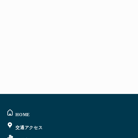
@sigmabase からのツイート
HOME
交通アクセス