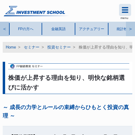
menu
シグマインベストメント スク
ール
®
＜
＞
FPの方へ
金融英語
アクチュアリー
統計検定
Home
>
セミナー
>
投資セミナー
>
株価が上昇する理由を知り、明
株価が上昇する理由を知り、明快な銘柄選
びに活かす
～ 成長の力学とルールの束縛からひもとく投資の真
理 ～